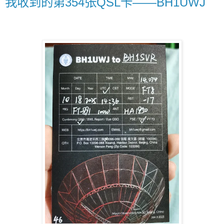
我收到的第354张QSL卡——BH1UWJ