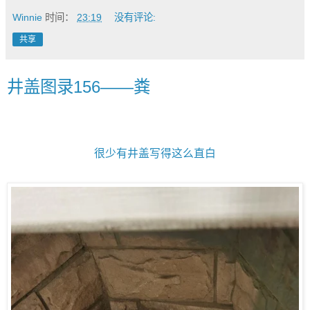
Winnie
时间：
23:19
没有评论:
共享
井盖图录156——粪
很少有井盖写得这么直白