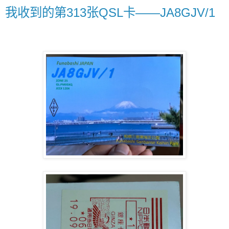
我收到的第313张QSL卡——JA8GJV/1