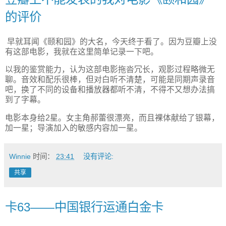
的评价
早就耳闻《
颐和园
》的大名，今天终于看了。因为豆瓣上没
有这部电影，我就在这里简单记录一下吧。
以我的鉴赏能力，认为这部电影拖沓冗长，观影过程略微无
聊。音效和配乐很棒，但对白听不清楚，可能是同期声录音
吧，换了不同的设备和播放器都听不清，不得不又想办法搞
到了字幕。
电影本身给
2
星。女主角郝蕾很漂亮，而且裸体献给了银幕，
加一星；导演加入的敏感内容加一星。
Winnie
时间：
23:41
没有评论:
共享
卡63——中国银行运通白金卡