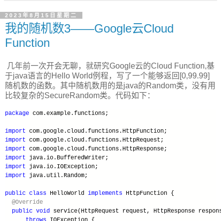
2023年8月15日星期二
我的随机数3——Google云Cloud
Function
几年前一次开会无聊，就研究Google云的Cloud Function,基
于java语言的Hello World例程，写了一个能够返回[0,99.99]
随机数的函数。其中随机数用的是java的Random类，没有用
比较复杂的SecureRandom类。代码如下：
package
 com.example.functions;
import
 com.google.cloud.functions.HttpFunction;
import
 com.google.cloud.functions.HttpRequest;
import
 com.google.cloud.functions.HttpResponse;
import
 java.io.BufferedWriter;
import
 java.io.IOException;
import
 java.util.Random;
public
class
 HelloWorld 
implements
 HttpFunction {
@Override
public
void
 service(HttpRequest request, HttpResponse respon
throws
 IOException {