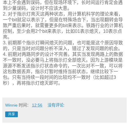
本上不会遇到误码，但在现场环境下，长时间运行肯定会遇
到少量误码，设计时不应该大意。
2. 对于指示灯亮灭这两种状态，用计算机科学的理论来看，
一个bit就足以表示了，但是在特殊场合下，当出现翻转会导
致严重后果时，就需要更多的bit来表示。铁路行业的计算机
控制，至少会用2个bit来表示，比如01表示熄灭，10表示点
亮。
3. 前期那个指示灯瞬间熄灭的问题，也可能是这个原因导致
的，只是当时对问题分析不深入，错过了发现问题的机会。
4. 前期对两路同步的设计不完善。其实当发现两路上的数据
不一致时，没必要马上将指示灯全部熄灭。因为上游模块是
源源不断发送指示灯状态命令的，一次比对不一致，可以将
这包数据丢弃，指示灯暂时维持当前状态，继续比较下一
包。只有当持续一段时间的比较均不一致时（比如超过3
秒），再将指示灯熄灭即可。
Winnie
时间：
12:56
没有评论:
共享