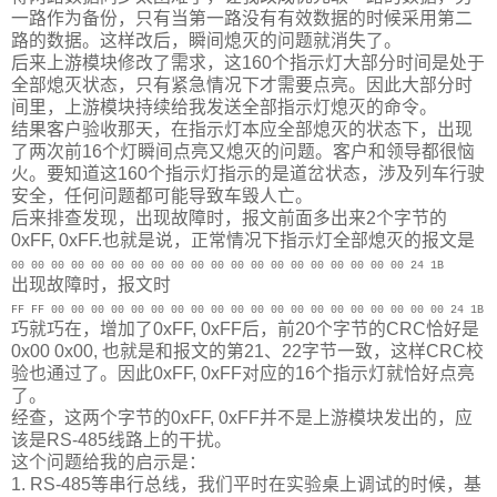
一路作为备份，只有当第一路没有有效数据的时候采用第二
路的数据。这样改后，瞬间熄灭的问题就消失了。
后来上游模块修改了需求，这160个指示灯大部分时间是处于
全部熄灭状态，只有紧急情况下才需要点亮。因此大部分时
间里，上游模块持续给我发送全部指示灯熄灭的命令。
结果客户验收那天，在指示灯本应全部熄灭的状态下，出现
了两次前16个灯瞬间点亮又熄灭的问题。客户和领导都很恼
火。要知道这160个指示灯指示的是道岔状态，涉及列车行驶
安全，任何问题都可能导致车毁人亡。
后来排查发现，出现故障时，报文前面多出来2个字节的
0xFF, 0xFF.也就是说，正常情况下指示灯全部熄灭的报文是
00 00 00 00 00 00 00 00 00 00 00 00 00 00 00 00 00 00 00 00 24 1B
出现故障时，报文时
FF FF 00 00 00 00 00 00 00 00 00 00 00 00 00 00 00 00 00 00 00 00 24 1B
巧就巧在，增加了0xFF, 0xFF后，前20个字节的CRC恰好是
0x00 0x00, 也就是和报文的第21、22字节一致，这样CRC校
验也通过了。因此0xFF, 0xFF对应的16个指示灯就恰好点亮
了。
经查，这两个字节的0xFF, 0xFF并不是上游模块发出的，应
该是RS-485线路上的干扰。
这个问题给我的启示是：
1. RS-485等串行总线，我们平时在实验桌上调试的时候，基