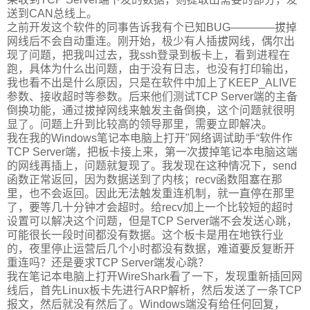
送到CAN总线上。
之前开发这个软件的同事告诉我有个已知BUG————拔掉
网线后不会自动重连。刚开始，极少有人插拔网线，偶尔出
现了问题，把我叫过去，我ssh登录到板卡上，看到进程在
跑，具体为什么出问题，由于没有日志，也没有打印输出，
我也看不出是什么原因，只是在软件中加上了KEEP_ALIVE
参数、接收超时等参数。后来他们测试TCP Server端的主备
倒换功能，通过拔掉网线来触发主备倒换，这个问题就很明
显了。问题上升到比较高的领导那里，需要立即解决。
我在我的Windows笔记本电脑上打开"网络调试助手“软件作
TCP Server端，把板卡接上来，第一次拔掉笔记本电脑这端
的网线再插上，问题就复现了。我发现在这种情况下，send
函数正常返回，因为数据送到了内核；recv函数阻塞在那
里，也不会返回。因此无法触发重连机制，就一直停在那里
了，要等几十分钟才会超时。给recv加上一个比较短的超时
设置可以解决这个问题，但是TCP Server端不会发送心跳，
可能很长一段时间都没有数据。这个板卡是用在地铁行业
的，夜里停止运营后几个小时都没有数据，难道要反复断开
重连吗？还是要求TCP Server端发心跳？
我在笔记本电脑上打开WireShark看了一下，发现重新插回网
线后，首先Linux板卡先进行ARP解析，然后发送了一条TCP
报文，然后就没有然后了。Windows端没有给任何回复，