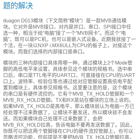
题的解决
duagon D013模块（下文简称“模块”）是一款MVB通信模
块。它对外是MVB接口，对内是并口、串口、SPI接口中任
选一种，相当于给“电脑”接了一个“MVB网卡”。而这个“电
脑”，既可以是PC机，也可以是嵌入式设备。近期我就接了一
个活，在一块以NXP i.MX6ULL为CPU的板子上，对接这个
模块。而我们选择的内部接口是串口。
模块的三种内部接口具体用哪一种，通过模块上2个Mode管
脚的高低电平来设置，具体参见这个模块的规格书。选中串
口后，串口是TTL电平的UART口，可直接接在CPU的UART
口上。波特率、校验位等也通过给对应管脚设置高低电平配
置到模块上，具体参见规格书。这里要注意的是，这个模块
的串口是有硬件流控的。它有个MVB_TX_HOLD管脚和一个
MVB_RX_HOLD管脚。TX和RX是站在模块的立场上说的。
如果MVB_TX_HOLD是高电平，那么模块就认为电脑一方已
经处理不过来数据了，让模块不要发送，所以模块就不会发
送。而如果模块自己处理不过来数据了，会把
MVB_RX_HOLD拉高，告诉电脑不要再发送数据了。因此，
你既可以把这两个管脚接在CPU的硬件流控管脚上，也可以
忽略流控功能，但前提是不要把MVB_TX_HOLD管脚拉高，