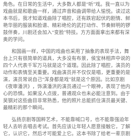
角色。在日常的生活中，大多数人都是“听”戏。我一直以为
戏曲就是和歌曲一样，通过声音和曲调带给人愉悦。读过这
本书后，我才知道戏曲除了唱腔，还有跌宕起伏的剧情、鲜
艳华丽的服装和脸谱、精彩绝伦的武打动作、节奏鲜明的锣
鼓伴奏，川剧还会加入“变脸”特技。方方面面拿出来都有深
奥的学问。
和国画一样，中国的戏曲也采用了抽象的表现手法，舞
台上只有很简单的道具，大多没有布景，侯宝林相声中说的
四个人代表千军万马就是这个道理。因此除了唱腔，演员的
动作和表情至关重要。戏曲演员并不仅仅是唱，更重要的是
演，演员常说自己“浑身都是戏”就是这个原因。比如京剧
《夜审潘洪》，饰演潘洪的演员通过一个眼神，表现了他内
心的恐惧。如果没人点拨，普通观众也未必能注意到。由于
吴钢对这些曲目非常熟悉，他的照片总能抓住演员最关键、
最精彩的那个瞬间。
弘扬京剧等国粹艺术，不能靠喊口号，也不能靠强迫年
轻人去听去唱去考试。首先应该让年轻人愿意接触它，了解
它，认识它，然后才可能爱上它。这本书除了给老一辈京剧