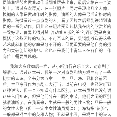
员随着锣鼓声做着动作或翻着跟头出来，最后定格在一个姿
势上。通过多次曝光，在一张照片上同时呈现出几个人像，
模糊的人像是做动作时的影像，清晰的人像是最后定格时的
影像。稍微看过一点京剧的人，看了照片之后都能联想到演
员的一系列动作。因此这些照片受到包括我在内的欣赏者的
一致好评，曹禺老师对其“流动着音乐的美”的评价更是高度
概括了这些照片的特点。不可否认的是，吴钢能够取得这些
艺术成就和他的家庭是分不开的，但更重要的是他自身的努
力和突破创新的精神。这也正是我们中青年人在各自的工作
岗位上需要展现的。
我和大多数
80
后一样，从小听流行音乐长大，对京剧了
解很少。通过这本书，我第一次对京剧和地方戏曲有了一些
初步的认识。全书分为五章——生、旦、净、丑和台前幕
后。生旦净丑作为京剧四大行当，以前在电视上也经常听到
这种说法，但一直不知道有什么区别。这本书虽然也没有讲
这些入门知识，但把他们分在不同的章节，他们之间的区别
就很清晰了。在我看来，生就是一般的男性人物；旦是一般
的女性人物（但不一定由女性演员扮演）；净特指“花脸”，
一般都是戏曲中的英雄人物；丑就是小丑，是戏曲中的诙谐