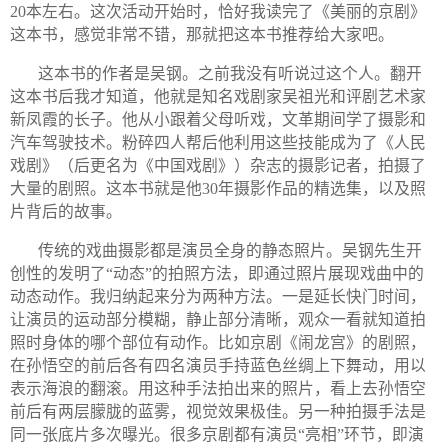
20
本左右。这次活动开始时，恰好我读完了《美丽的京剧》
这本书，感觉非常不错，那就把这本书推荐给大家吧。
这本书的作者是吴钢。之前我没有听说过这个人。翻开
这本书后我才知道，他就是知名戏剧家吴祖光和评剧艺术家
新凤霞的长子。他从小跟着父母听戏，文革期间学了摄影和
汽车驾驶技术。粉碎四人帮后他利用这些技能成为了《人民
戏剧》（后更名为《中国戏剧》）杂志的摄影记者，拍摄了
大量的剧照。这本书就是他
30
年摄影作品的精选集，以及照
片背后的故事。
传统的戏曲摄影都是演员全身的静态照片。吴钢先生开
创性的发明了“动态”的拍照方法，即通过照片展现戏曲中的
动态动作。我归纳起来分为两种方法。一是延长快门时间，
让演员的运动部分模糊，静止部分清晰，观众一看就知道拍
照时身体的哪个部位有动作。比如京剧《闹龙宫》的剧照，
在孙悟空的前后各有四名演员手持蓝色丝绸上下舞动，用以
表示海浪的翻滚。用这种手法拍出来的照片，看上去孙悟空
前后有两层朦胧的蓝雾，视觉效果极佳。另一种拍摄手法是
同一张底片多次曝光。很多京剧都有演员“亮相
”
环节，即演