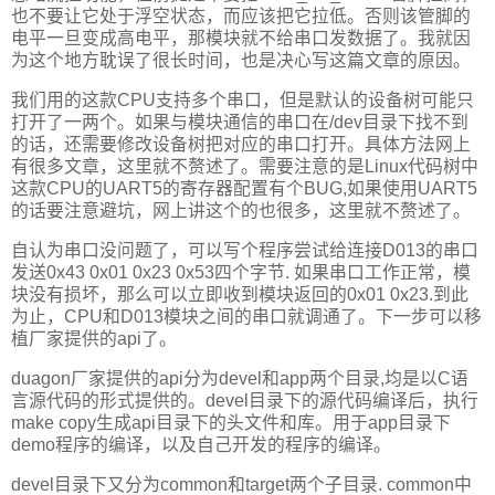
也不要让它处于浮空状态，而应该把它拉低。否则该管脚的
电平一旦变成高电平，那模块就不给串口发数据了。我就因
为这个地方耽误了很长时间，也是决心写这篇文章的原因。
我们用的这款CPU支持多个串口，但是默认的设备树可能只
打开了一两个。如果与模块通信的串口在/dev目录下找不到
的话，还需要修改设备树把对应的串口打开。具体方法网上
有很多文章，这里就不赘述了。需要注意的是Linux代码树中
这款CPU的UART5的寄存器配置有个BUG,如果使用UART5
的话要注意避坑，网上讲这个的也很多，这里就不赘述了。
自认为串口没问题了，可以写个程序尝试给连接D013的串口
发送0x43 0x01 0x23 0x53四个字节. 如果串口工作正常，模
块没有损坏，那么可以立即收到模块返回的0x01 0x23.到此
为止，CPU和D013模块之间的串口就调通了。下一步可以移
植厂家提供的api了。
duagon厂家提供的api分为devel和app两个目录,均是以C语
言源代码的形式提供的。devel目录下的源代码编译后，执行
make copy生成api目录下的头文件和库。用于app目录下
demo程序的编译，以及自己开发的程序的编译。
devel目录下又分为common和target两个子目录. common中