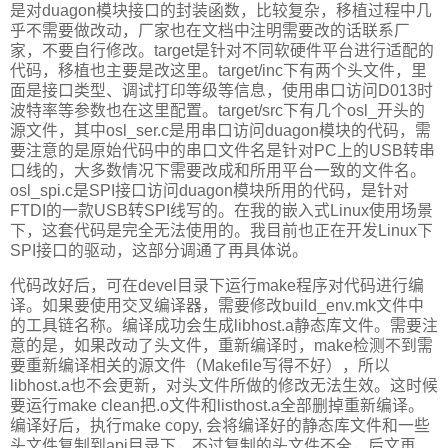
是对duagon模块接口的封装函数，比较复杂，移植过程中几
乎不需要做改动，厂家也在文档中注明需要改的话联系厂
家，不要自行修改。target是针对不同软硬件平台进行适配的
代码，移植也主要是改这里。target/inc下有两个头文件，里
面是接口类型、调试打印等级等信息，使用串口访问D013时
波特率等参数也在这里配置。target/src下有几个osl_开头的
源文件，其中osl_ser.c是用串口访问duagon模块的代码，需
要注意的是原始代码中的串口文件名是针对PC上的USB转串
口线的，大多数情况下需要改成和所用平台一致的文件名。
osl_spi.c是SPI接口访问duagon模块所用的代码，是针对
FTDI的一款USB转SPI线写的。在我的嵌入式Linux使用场景
下，这套代码是完全无法使用的。我目前也正在开发Linux下
SPI接口的驱动，这部分调通了再具体说。
代码改好后，可在devel目录下运行make程序对代码进行编
译。如果要使用交叉编译器，需要修改build_env.mk文件中
的工具链名称。编译成功会生成libhost.a静态库文件。需要注
意的是，如果改动了头文件，重新编译时，make检测不到需
要重新编译相关的源文件（Makefile写得不好），所以
libhost.a也不会更新，对头文件所做的修改无法生效。这时候
要运行make clean把.o文件和listhost.a全部删掉重新编译。
编译好后，执行make copy, 会将编译好的静态库文件和一些
头文件复制到api目录下，不过复制的头文件不全，后文再