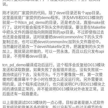
说。
刚才说的厂家提供的代码，除了devel目录还有个app目录。
这里面就是厂家提供的demo程序。涉及MVB和D013模块的
就是一个叫tcn_pd_demo的目录，还是老办法，直接make就
行了。这时可能会报找不到头文件的错误。要注意在Makefile
中把头文件的路径指向刚刚提到的api目录。不过即使指过去
也还是会报错误，这时就要把devel/common/inc下的头文件
复制过去，也可以把devel/common/inc加到头文件路径中。
当然最好还是改一下devel/Makefile文件，把漏复制的头文件
加上，我就是这样做的，可以一劳永逸，而且以后只发布api
目录，不用带着devel目录。
tcn_pd_demo编译成功后运行，这个程序会反复给D013模块
发送和读取数据，如果失败了会报错并退出，没有失败就一
直持续运行下去，没有尽头。千万不要像我一样，第一次傻
傻地盯着屏幕半个多小时在想怎么还没运行完。另外需要说
明的是，这个程序成功执行，也只能说明CPU到D013模块之
间的通信是正常的，并不能说明D013模块对外收发正常。这
后面还有一段路要走。
以上是我调试D013模块的一点心得，目标读者是嵌入式软件
开发经验和我差不多的朋友，所以没有写一些过于细节的东