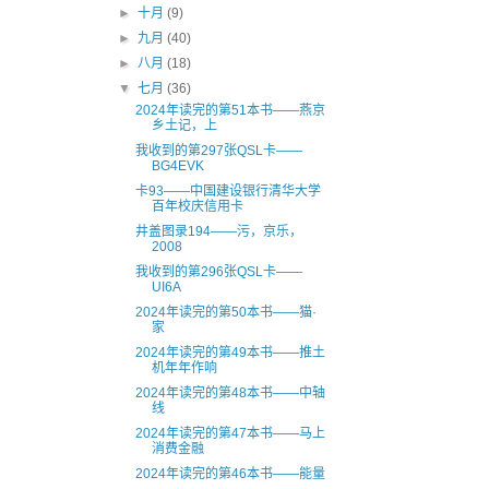
►
十月
(9)
►
九月
(40)
►
八月
(18)
▼
七月
(36)
2024年读完的第51本书——燕京
乡土记，上
我收到的第297张QSL卡——
BG4EVK
卡93——中国建设银行清华大学
百年校庆信用卡
井盖图录194——污，京乐，
2008
我收到的第296张QSL卡——
UI6A
2024年读完的第50本书——猫·
家
2024年读完的第49本书——推土
机年年作响
2024年读完的第48本书——中轴
线
2024年读完的第47本书——马上
消费金融
2024年读完的第46本书——能量