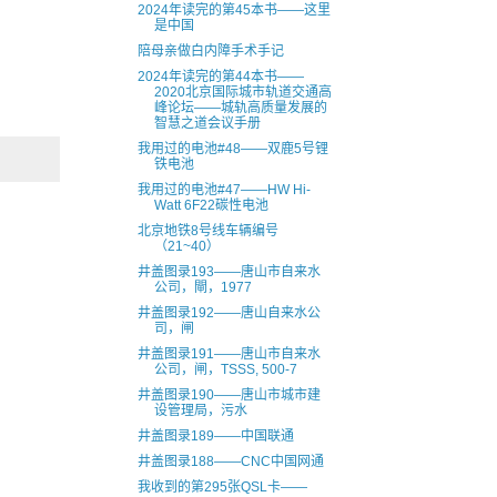
2024年读完的第45本书——这里
是中国
陪母亲做白内障手术手记
2024年读完的第44本书——
2020北京国际城市轨道交通高
峰论坛——城轨高质量发展的
智慧之道会议手册
我用过的电池#48——双鹿5号锂
铁电池
我用过的电池#47——HW Hi-
Watt 6F22碳性电池
北京地铁8号线车辆编号
（21~40）
井盖图录193——唐山市自来水
公司，閘，1977
井盖图录192——唐山自来水公
司，闸
井盖图录191——唐山市自来水
公司，闸，TSSS, 500-7
井盖图录190——唐山市城市建
设管理局，污水
井盖图录189——中国联通
井盖图录188——CNC中国网通
我收到的第295张QSL卡——