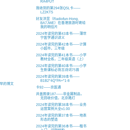
RA4FUT
我收到的第294张QSL卡——
LZ2KTS
好友洪昱（Radiofun-Hong,
BA7JWE）在香港旅游时寄给
我的明信片
2024年读完的第43本书——薄世
宁医学通识讲义
2024年读完的第42本书——计算
小超市，三年级
2024年读完的第41本书——小学
教材全练，二年级英语（上）
2024年读完的第40本书——小学
生新课标必背古诗词75首
2024年读完的第39本书——
B1B2*4Q*PA+*1-8
早的博文
卡92——京医通
井盖图录187——非金属制品，
无回收价值，北京路灯
2024年读完的第38本书——业务
运营案例大全v1.00
2024年读完的第37本书——地表
形态的塑造
2024年读完的第36本书——楷书