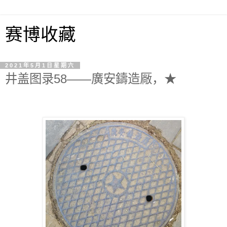
赛博收藏
2021年5月1日星期六
井盖图录58——廣安鑄造厰，★