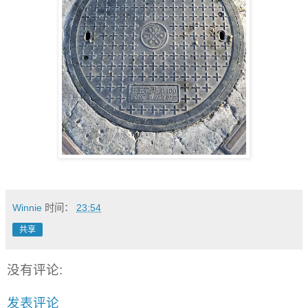
Winnie
时间：
23:54
共享
没有评论:
发表评论