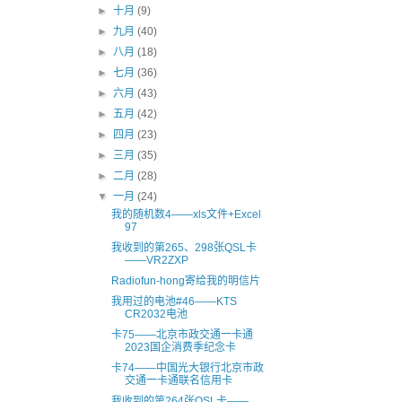
►
十月
(9)
►
九月
(40)
►
八月
(18)
►
七月
(36)
►
六月
(43)
►
五月
(42)
►
四月
(23)
►
三月
(35)
►
二月
(28)
▼
一月
(24)
我的随机数4——xls文件+Excel
97
我收到的第265、298张QSL卡
——VR2ZXP
Radiofun-hong寄给我的明信片
我用过的电池#46――KTS
CR2032电池
卡75——北京市政交通一卡通
2023国企消费季纪念卡
卡74——中国光大银行北京市政
交通一卡通联名信用卡
我收到的第264张QSL卡——