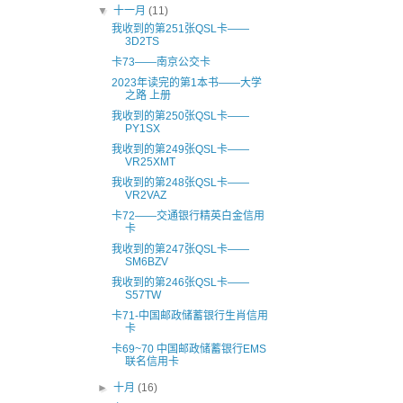
▼
十一月
(11)
我收到的第251张QSL卡——
3D2TS
卡73——南京公交卡
2023年读完的第1本书——大学
之路 上册
我收到的第250张QSL卡——
PY1SX
我收到的第249张QSL卡——
VR25XMT
我收到的第248张QSL卡——
VR2VAZ
卡72——交通银行精英白金信用
卡
我收到的第247张QSL卡——
SM6BZV
我收到的第246张QSL卡——
S57TW
卡71-中国邮政储蓄银行生肖信用
卡
卡69~70 中国邮政储蓄银行EMS
联名信用卡
►
十月
(16)