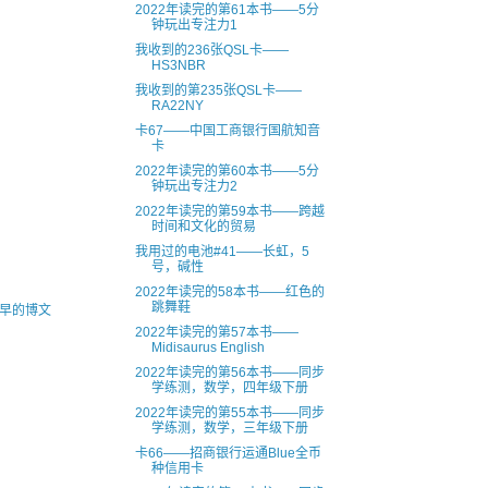
2022年读完的第61本书——5分
钟玩出专注力1
我收到的236张QSL卡——
HS3NBR
我收到的第235张QSL卡——
RA22NY
卡67——中国工商银行国航知音
卡
2022年读完的第60本书——5分
钟玩出专注力2
2022年读完的第59本书——跨越
时间和文化的贸易
我用过的电池#41——长虹，5
号，碱性
2022年读完的58本书——红色的
跳舞鞋
早的博文
2022年读完的第57本书——
Midisaurus English
2022年读完的第56本书——同步
学练测，数学，四年级下册
2022年读完的第55本书——同步
学练测，数学，三年级下册
卡66——招商银行运通Blue全币
种信用卡