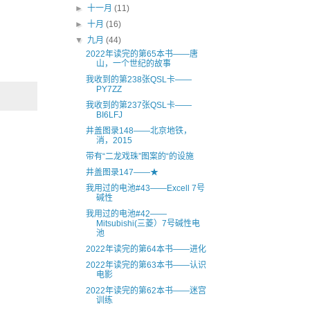
►
十一月
(11)
►
十月
(16)
▼
九月
(44)
2022年读完的第65本书——唐
山，一个世纪的故事
我收到的第238张QSL卡——
PY7ZZ
我收到的第237张QSL卡——
BI6LFJ
井盖图录148——北京地铁，
消，2015
带有“二龙戏珠”图案的“的设施
井盖图录147——★
我用过的电池#43——Excell 7号
碱性
我用过的电池#42——
Mitsubishi(三菱）7号碱性电
池
2022年读完的第64本书——进化
2022年读完的第63本书——认识
电影
2022年读完的第62本书——迷宫
训练