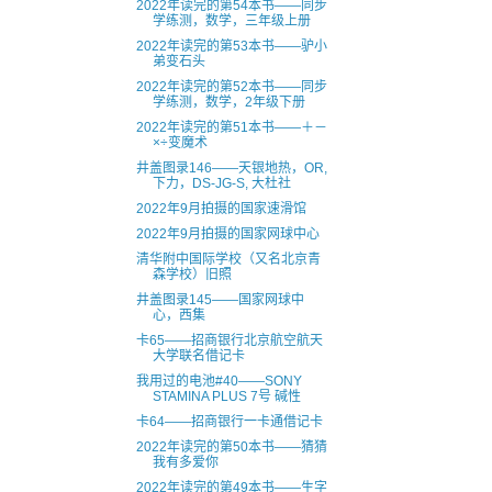
2022年读完的第54本书——同步
学练测，数学，三年级上册
2022年读完的第53本书——驴小
弟变石头
2022年读完的第52本书——同步
学练测，数学，2年级下册
2022年读完的第51本书——＋－
×÷变魔术
井盖图录146——天银地热，OR,
下力，DS-JG-S, 大杜社
2022年9月拍摄的国家速滑馆
2022年9月拍摄的国家网球中心
清华附中国际学校（又名北京青
森学校）旧照
井盖图录145——国家网球中
心，西集
卡65——招商银行北京航空航天
大学联名借记卡
我用过的电池#40——SONY
STAMINA PLUS 7号 碱性
卡64——招商银行一卡通借记卡
2022年读完的第50本书——猜猜
我有多爱你
2022年读完的第49本书——生字