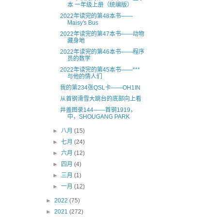
本 一年级上册（统编版）
2022年读完的第48本书——
Maisy's Bus
2022年读完的第47本书——动物
藏身地
2022年读完的第46本书——程序
员的数学
2022年读完的第45本书——***
与他的情人们
我的第234张QSL卡——OH1IN
从首钢滑雪大跳台的底部向上看
井盖图录144——首钢1919，
中，SHOUGANG PARK
►
八月
(15)
►
七月
(24)
►
六月
(12)
►
四月
(4)
►
三月
(1)
►
一月
(12)
►
2022
(75)
►
2021
(272)