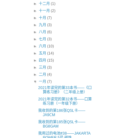
►
十二月
(1)
►
十一月
(2)
►
十月
(7)
►
九月
(3)
►
八月
(6)
►
七月
(3)
►
六月
(10)
►
五月
(14)
►
四月
(15)
►
三月
(3)
►
二月
(4)
▼
一月
(7)
2021年读完的第33本书——《口
算练习册》（二年级上册）
2021年读完的第32本书——口算
练习册（一年级下册）
我收到的第186张QSL卡——
JA9CM
我收到的第185张QSL卡——
BG8GAM
我用过的电池#38——JAKARTA
POWER 5号 碳性