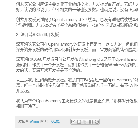
创龙这家公司应该主要是卖工业级的模块，开发板是副产品。它的开
好，该说的都说了，但不相关的一句也没多数。也就是说，没有正点
创龙开发板只适配了OpenHarmony 3.2.4版本，也没有适配后续版本的打算
得很粗糙。开发板提供了整个系统的源码，搭好环境很容易就能编译
2. 深开鸿RK3568开发板
深开鸿这家公司在OpenHarmony的研发上还是有一定实力的，但他们的
深开鸿开发板的硬件用料不如创龙开发板，而且官方商城的售价虚高
深开鸿RK3568开发板目前公开发布的kaihong OS是基于OpenHarm
源码的，你买了一个开发板，就好比你买了一台预装Windows系
发的话，买深开鸿开发板是不合适的。
以上是我用过的两款开发板。我之前在B站看过一些OpenHarmo
篇，听一个小时也没几句干货。而价格又动辄八千一万的。有不少小白被
开发板。
我认为整个OpenHarmony生态最缺乏的就是像正点原子那样的开发
都删干净了。
发帖者
Winnie
时间：
00:01