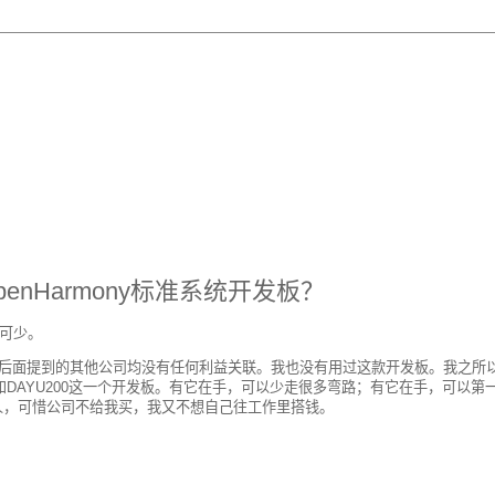
penHarmony标准系统开发板？
不可少。
本文后面提到的其他公司均没有任何利益关联。我也没有用过这款开发板。我之所
处理器和DAYU200这一个开发板。有它在手，可以少走很多弯路；有它在手，可以第
发板的人，可惜公司不给我买，我又不想自己往工作里搭钱。