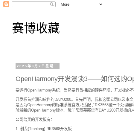
赛博收藏
2025年9月2日星期二
OpenHarmony开发漫谈3——如何选购O
要运行OpenHarmony系统，当然要具备相应的硬件环境，开发板必
开发板首推润和软件的DAYU200。首先声明，我和这家公司以及
是因为OpenHarmony的标准系统官方只适配了RK3568这一个
验最新的OpenHarmony版本。我非常羡慕那些有DAYU200开
公司给买的开发板有：
1. 创龙(Tronlong) RK3568开发板