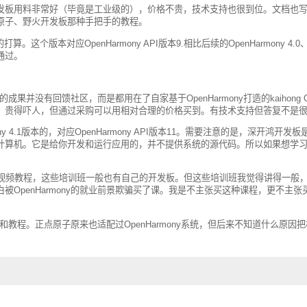
发板用料非常好（毕竟是工业级的），价格不贵，技术支持也很到位。文档也
原子、野火开发板那种手把手的教程。
。这个版本对应OpenHarmony API版本9.相比后续的OpenHarmony 4.0、
通过。
成果并没有回馈社区，而是都用在了自家基于OpenHarmony打造的kaihong 
，贵得吓人，但通过采购可以用相对合理的价格买到。有技术支持但答复不是
ony 4.1版本的，对应OpenHarmony API版本11。需要注意的是，深开鸿开发
统的计算机。它是给你开发和运行应用的，并不提供系统的源代码。所以如果想学
ny的视频教程，这些培训班一般也有自己的开发板。但这些培训班我觉得讲得一般
OpenHarmony的就业前景欺骗买了课。我是不主张买这种课程，更不主张
板和教程。正点原子原来也适配过OpenHarmony系统，但后来不知道什么原因