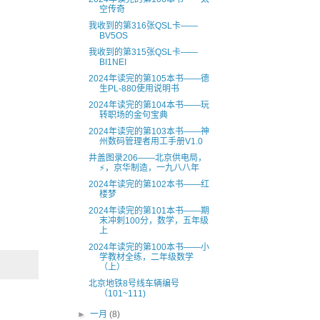
空传奇
我收到的第316张QSL卡——
BV5OS
我收到的第315张QSL卡——
BI1NEI
2024年读完的第105本书——德
生PL-880使用说明书
2024年读完的第104本书——玩
转职场的金句宝典
2024年读完的第103本书——神
州数码管理者用工手册V1.0
井盖图录206——北京供电局，
⚡，京华制造，一九八八年
2024年读完的第102本书——红
楼梦
2024年读完的第101本书——期
末冲刺100分，数学，五年级
上
2024年读完的第100本书——小
学教材全练，二年级数学
（上）
北京地铁8号线车辆编号
（101~111)
►
一月
(8)