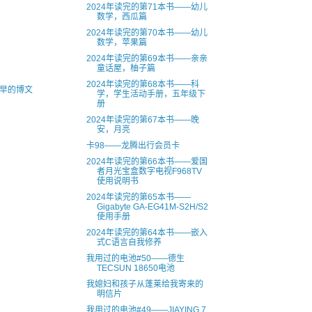
2024年读完的第71本书——幼儿
数学，西瓜篇
2024年读完的第70本书——幼儿
数学，苹果篇
2024年读完的第69本书——亲亲
童话屋，柚子篇
2024年读完的第68本书——科
早的博文
学，学生活动手册，五年级下
册
2024年读完的第67本书——晚
安，月亮
卡98——龙腾出行会员卡
2024年读完的第66本书——爱国
者月光宝盒数字电视F968TV
使用说明书
2024年读完的第65本书——
Gigabyte GA-EG41M-S2H/S2
使用手册
2024年读完的第64本书——嵌入
式C语言自我修养
我用过的电池#50——德生
TECSUN 18650电池
我媳妇和孩子从蓬莱给我寄来的
明信片
我用过的电池#49——JIAYING 7