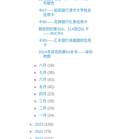
号碳性
卡97——招商银行清华大学校友
信用卡
卡96——花旗银行礼享信用卡
我收到的第303、314张QSL卡
——BnCRA
卡95——汇丰银行卓越理财信用
卡
2024年读完的第63本书——深圳
地图
►
八月
(18)
►
七月
(36)
►
六月
(43)
►
五月
(42)
►
四月
(23)
►
三月
(35)
►
二月
(28)
►
一月
(24)
►
2023
(156)
►
2022
(75)
►
2021
(272)