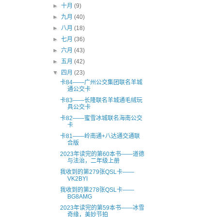
►
十月
(9)
►
九月
(40)
►
八月
(18)
►
七月
(36)
►
六月
(43)
►
五月
(42)
▼
四月
(23)
卡84——广州公交集团联名羊城
通公交卡
卡83——长隆联名羊城通毛绒玩
具公交卡
卡82——蜜雪冰城联名海南公交
卡
卡81——岭南通+八达通交通联
合版
2023年读完的第60本书——道德
与法治，二年级上册
我收到的第279张QSL卡——
VK2BYI
我收到的第278张QSL卡——
BG8AMG
2023年读完的第59本书——冰雪
奇缘，美妙节拍