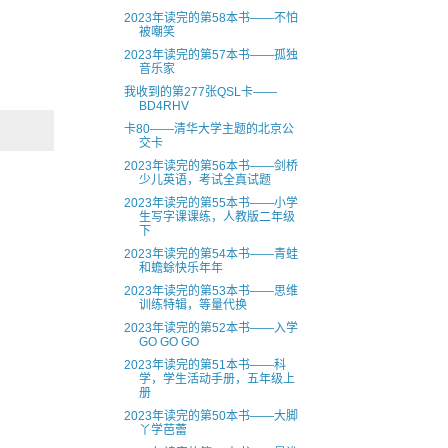
2023年读完的第58本书——不怕
被嘲笑
2023年读完的第57本书——孤独
音乐家
我收到的第277张QSL卡——
BD4RHV
卡80——清华大学主题的北京公
交卡
2023年读完的第56本书——剑桥
少儿英语，考试全真试题
2023年读完的第55本书——小学
生写字课课练，人教版二年级
下
2023年读完的第54本书——青蛙
和蟾蜍快乐年年
2023年读完的第53本书——思维
训练特辑，等量代换
2023年读完的第52本书——入学
GO GO GO
2023年读完的第51本书——科
学，学生活动手册，五年级上
册
2023年读完的第50本书——大脚
丫学芭蕾