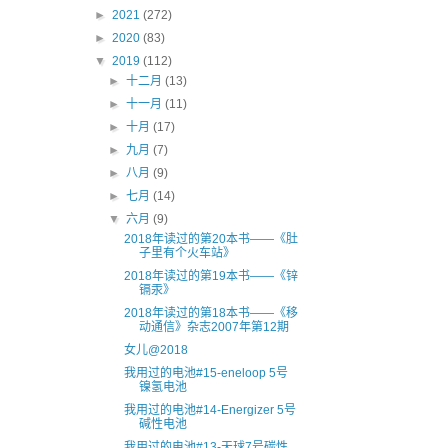
►
2021
(272)
►
2020
(83)
▼
2019
(112)
►
十二月
(13)
►
十一月
(11)
►
十月
(17)
►
九月
(7)
►
八月
(9)
►
七月
(14)
▼
六月
(9)
2018年读过的第20本书——《肚
子里有个火车站》
2018年读过的第19本书——《锌
镉汞》
2018年读过的第18本书——《移
动通信》杂志2007年第12期
女儿@2018
我用过的电池#15-eneloop 5号
镍氢电池
我用过的电池#14-Energizer 5号
碱性电池
我用过的电池#13-天球7号碳性