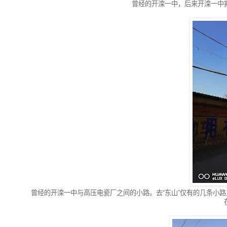
曾经的开滦一中，后来开滦一中
曾经的开滦一中与高压电瓷厂之间的小路。去“东山”仅有的几条小