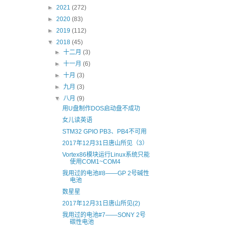
►
2021
(272)
►
2020
(83)
►
2019
(112)
▼
2018
(45)
►
十二月
(3)
►
十一月
(6)
►
十月
(3)
►
九月
(3)
▼
八月
(9)
用U盘制作DOS启动盘不成功
女儿读英语
STM32 GPIO PB3、PB4不可用
2017年12月31日唐山所见（3）
Vortex86模块运行Linux系统只能
使用COM1~COM4
我用过的电池#8——GP 2号碱性
电池
数星星
2017年12月31日唐山所见(2)
我用过的电池#7——SONY 2号
碳性电池