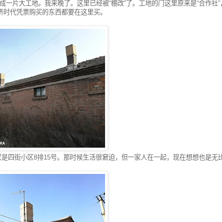
一片大工地。我来晚了。这里已经被“棚改”了。工地的门这里原来是“合作社”
济时代凭票购买的东西都要在这里买。
是四街小区8排15号。那时候生活很窘迫，但一家人在一起，现在想想也是无