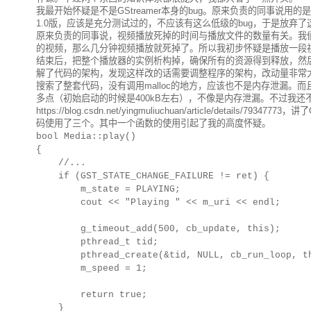
我最开始怀疑是不是GStreamer本身的bug。原来负责的同事说用的
1.0版，应该是充分测试过的，不应该有这么低级的bug，于是放弃了
原来负责的同事说，视频播放死掉的时间与播放文件的数量有关。我
的视频，那么几分钟视频播放就死掉了。所以我初步怀疑是播放一段
结束后，把整个播放器的实例析构掉，确保所有的资源得到释放，然
解了代码的架构，发现这样改的话需要调整程序的架构，改动量非常大，我
搜索了整套代码，没有调用malloc的地方，应该也不是内存泄漏。
多点（初始启动的时候是400kB左右），不像是内存泄漏。不过我还不死心，
https://blog.csdn.net/yingmuliuchuan/article/de
码使用了三个。其中一个函数的使用引起了我的高度怀疑。
bool Media::play()
{
//...
if (GST_STATE_CHANGE_FAILURE != ret) {
m_state = PLAYING;
cout << "Playing " << m_uri << endl;
g_timeout_add(500, cb_update, this);
pthread_t tid;
pthread_create(&tid, NULL, cb_run_loop, th
m_speed = 1;
return true;
}