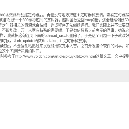
eout_add()函数此处创建定时器后，再也没有地方把这个定时器释放调。查看定时器
播放一段视频都创建一个500毫秒超时的定时器，超时函数返回true的话，还会继续创建5
是定时器相关的资源就会枯竭，造成程序无法继续运行。我们实际上并不需要
，不敢乱改，万一人家有特殊的需要呢。于是微信联系之前负责的同事，她说
样，我就把这句连同下面的pthread_create删除了。于是这个问题一下子就改
cb_update函数返回false, 让定时器释放掉。
懂吃透，不要复制粘贴过来发现能用就完事大吉。之前开发这个软件的同事，
位这个问题所花费的时间。
//www.voidcn.com/article/p-tuyxftdz-dw.html这篇文章。文中