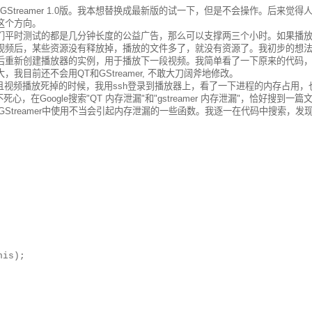
是GStreamer 1.0版。我本想替换成最新版的试一下，但是不会操作。后来觉得
这个方向。
们平时测试的都是几分钟长度的公益广告，那么可以支撑两三个小时。如果播
视频后，某些资源没有释放掉，播放的文件多了，就没有资源了。我初步的想
后重新创建播放器的实例，用于播放下一段视频。我简单看了一下原来的代码
目前还不会用QT和GStreamer, 不敢大刀阔斧地修改。
而且视频播放死掉的时候，我用ssh登录到播放器上，看了一下进程的内存占用，
在Google搜索"QT 内存泄漏"和"gstreamer 内存泄漏"，恰好搜到一篇
tails/79347773，讲了GStreamer中使用不当会引起内存泄漏的一些函数。我逐一在代码中搜索，
is);