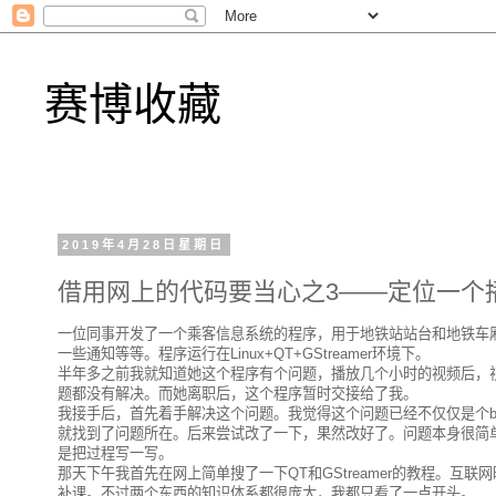
赛博收藏
2019年4月28日星期日
借用网上的代码要当心之3——定位一个
一位同事开发了一个乘客信息系统的程序，用于地铁站站台和地铁车
一些通知等等。程序运行在Linux+QT+GStreamer环境下。
半年多之前我就知道她这个程序有个问题，播放几个小时的视频后，
题都没有解决。而她离职后，这个程序暂时交接给了我。
我接手后，首先着手解决这个问题。我觉得这个问题已经不仅仅是个bug
就找到了问题所在。后来尝试改了一下，果然改好了。问题本身很简
是把过程写一写。
那天下午我首先在网上简单搜了一下QT和GStreamer的教程。
补课。不过两个东西的知识体系都很庞大，我都只看了一点开头。