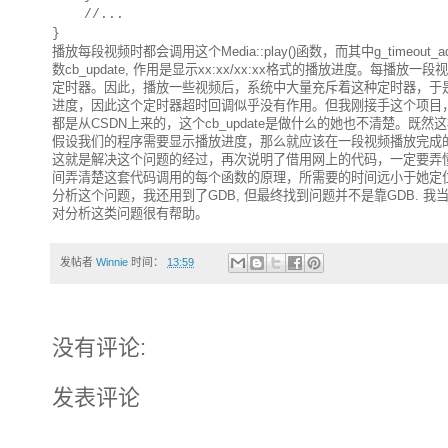
//...
}
播放每段视频时都会调用这个Media::play()函数，而其中g_tim
数cb_update, 作用是显示xx:xx/xx:xx格式的播放进度。每
定时器。因此，播放一些视频后，系统中大量充斥着这种定时器，于
进度，因此这个定时器超时回调似乎没有作用。但我刚接手这个项目
都是从CSDN上来的，这个cb_update是做什么的她也不清楚。既然这
假设我们的程序需要显示播放进度，那么就应该在一段视频播放完成的时候，让
这就是解决这个问题的经过，再次说明了借用网上的代码，一定要弄
间弄清楚这套代码调用的每个函数的原理，所需要的时间远小于她定
分析这个问题，我还用到了GDB, 但最终找到问题并不是靠GDB. 我当时参考了http:
对分析这类问题很有帮助。
发帖者
Winnie
时间：
13:59
没有评论:
发表评论