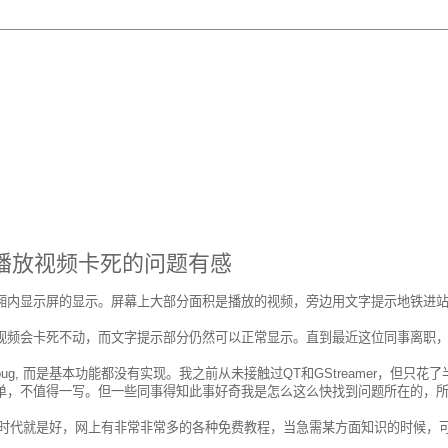
播放视频卡死的问题有感
厢内显示屏的显示。屏幕上大部分面积是播放的视频，旁边用文字提示地铁进
视频会卡死不动，而文字提示部分仍然可以正常显示。直到最近这位同事离职
, 而是基本功能都没有实现。我之前从未接触过QT和GStreamer，但只花了
单，不值得一写。但一些同事得知此事好奇我是怎么这么快找到问题所在的，
互联网时代就是好，网上有非常非常多的各种免费教程，当急需某方面知识的时候，