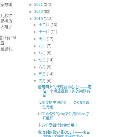
人家敢叫
►
2021
(272)
►
2020
(83)
放几秒钟
▼
2019
(112)
法是播放
►
十二月
(13)
，大概了
►
十一月
(11)
也只有2M
►
十月
(17)
文章
►
九月
(7)
发现这套代
►
八月
(9)
►
七月
(14)
►
六月
(9)
►
五月
(14)
▼
四月
(8)
借用网上的代码要当心之3——定
位一个播放视频卡死的问题有
感
我用过的电池#10——OK 5号碳
性电池
UTF-8格式的csv文件用Office打
开乱码
卡3-华夏银行钛金信用卡
我收到的第94张QSL卡——来自
中国科学院国家授时中心