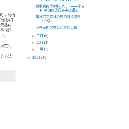
我收到的第93张QSL卡——来自
NHK国际放送局中国语班
超时回调函
奥林匹克森林公园的特步跑道
00毫秒的
（待续）
显示播放
我在三路居办公区时的工位
这些代码
好了。
►
三月
(5)
►
二月
(3)
如果花时
►
一月
(2)
提到的方法
►
2018
(45)