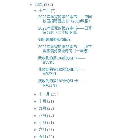
▼
2021
(272)
▼
十二月
(7)
2021年读完的第30本书——中国
校园招聘蓝皮书（2018秋招）
2021年读完的第29本书——口算
练习册（二年级下册）
如何破解盗版Office
2021年读完的第28本书——小学
数学满分突破练习（一年级）
我收到的第184张QSL卡——
BV7KL
我收到的第183张QSL卡——
VR2XYL
我收到的第182张QSL卡——
RA21NY
►
十一月
(15)
►
十月
(21)
►
九月
(28)
►
八月
(35)
►
七月
(21)
►
六月
(28)
►
五月
(42)