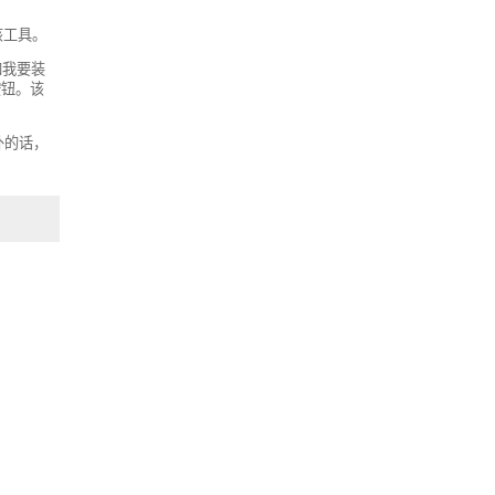
装该工具。
如我要装
按钮。该
外的话，