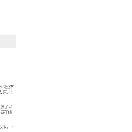
公司没有
去经过长
友装了以
务器在线
授权版。下