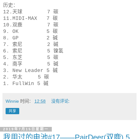
历史：
12.天球 7 碳
11.MIDI-MAX 7 碳
10.双鹿 7 碳
9. OK 5 碳
8. GP 2 碱
7. 索尼 2 碱
6. 索尼 5 镍氢
5. 东芝 5 碳
4. 南孚 5 碱
3. New Leader 5 碱
2. 华太 5 碳
1. FullWin 5 碱
Winnie
时间：
12:58
没有评论:
共享
2019年7月15日星期一
我用过的电池#17——PairDeer(双鹿) 5