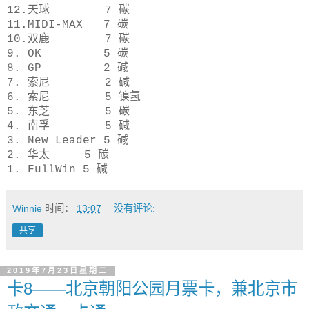
12.天球 7 碳
11.MIDI-MAX 7 碳
10.双鹿 7 碳
9. OK 5 碳
8. GP 2 碱
7. 索尼 2 碱
6. 索尼 5 镍氢
5. 东芝 5 碳
4. 南孚 5 碱
3. New Leader 5 碱
2. 华太 5 碳
1. FullWin 5 碱
Winnie
时间：
13:07
没有评论:
共享
2019年7月23日星期二
卡8——北京朝阳公园月票卡，兼北京市