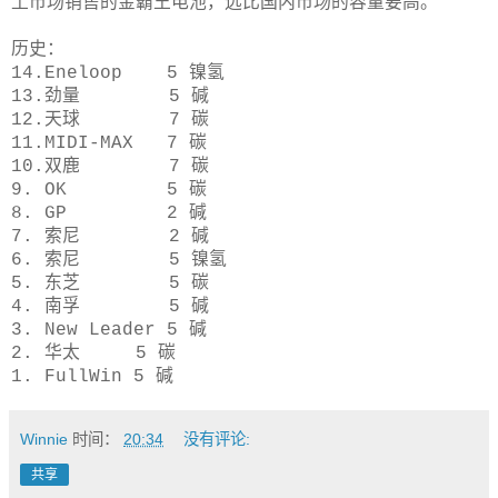
土市场销售的金霸王电池，远比国内市场的容量要高。
历史：
14.Eneloop 5 镍氢
13.劲量 5 碱
12.天球 7 碳
11.MIDI-MAX 7 碳
10.双鹿 7 碳
9. OK 5 碳
8. GP 2 碱
7. 索尼 2 碱
6. 索尼 5 镍氢
5. 东芝 5 碳
4. 南孚 5 碱
3. New Leader 5 碱
2. 华太 5 碳
1. FullWin 5 碱
Winnie
时间：
20:34
没有评论:
共享