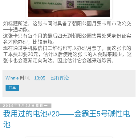
如标题所述，这张卡同时具备了朝阳公园月票卡和市政公交
一卡通功能。
这张卡只有每个月的最后四天到朝阳公园售票处凭身份证实
名才能办理，比较麻烦。
现在通过手机微信扫二维码也可以办理月票了，而这张卡的
工本费却要20元，估计以后使用这张卡的人会越来越少，这
张卡也会逐渐走向淘汰。因此估计它会越来越珍贵。
Winnie
时间：
13:05
没有评论:
共享
2019年7月22日星期一
我用过的电池#20——金霸王5号碱性电
池