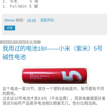
2. 华太 5 碳
1. FullWin 5 碱
Winnie
时间：
18:18
没有评论:
共享
2019年7月16日星期二
我用过的电池18#——小米（紫米）5号
碱性电池
这个电池一套10节，放在一个塑料收纳盒中，每节都有不同
的颜色。
过去这10节电池才卖9.9元（不含运费），而其电量据爱好者
测试与标杆产品南孚电池相比相差无几，性价比相当高。