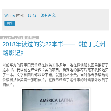
Winnie
时间：
13:42
没有评论:
共享
2019年7月2日星期二
2018年读过的第22本书——《拉丁美洲
路影记》
以前华为的同事田旻曾经在拉美工作多年，她在微信朋友圈里推荐了
这本书。我以前也经常做拉美的项目，看到她的推荐后毫不犹豫地买
了一本。文字和图片都非常不错，就是价格小贵。当时作者承诺给每
位读者从拉美寄一张明信片，在我已经忘了这件事的时候意外收到了
明信片。