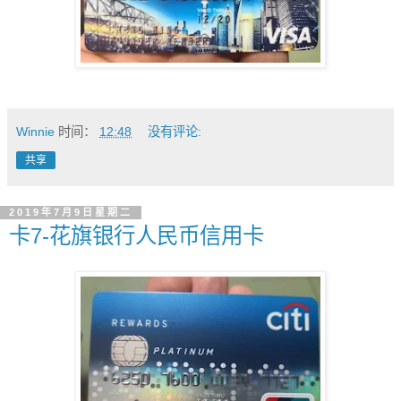
Winnie
时间：
12:48
没有评论:
共享
2019年7月9日星期二
卡7-花旗银行人民币信用卡