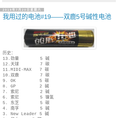
2019年7月20日星期六
我用过的电池#19——双鹿5号碱性电池
历史：
13.劲量 5 碱
12.天球 7 碳
11.MIDI-MAX 7 碳
10.双鹿 7 碳
9. OK 5 碳
8. GP 2 碱
7. 索尼 2 碱
6. 索尼 5 镍氢
5. 东芝 5 碳
4. 南孚 5 碱
3. New Leader 5 碱