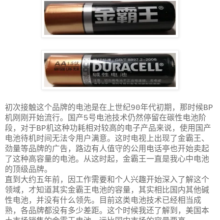
初次接触这个品牌的电池是在上世纪90年代初期，那时候BP
机刚刚开始流行。国产5号电池技术仍然停留在碳性电池阶
段，对于BP机这种功耗相对较高的电子产品来说，使用国产
电池待机时间无法令用户满意。这时电视上出现了金霸王、
劲量等品牌的广告，路边有人值守的公用电话亭也开始卖起
了这种高容量的电池。从这时起，金霸王一直是我心中电池
的顶级品牌。
直到大约五年前，因工作需要和个人兴趣开始深入了解这个
领域，才知道其实金霸王电池的容量，其实相比国内其他碱
性电池，并没有什么领先。目前这类电池技术已经相当成
熟，各品牌都没有多少差距。
这个时候我还了解到，美国本